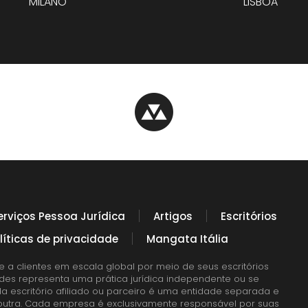
MILANO
LISBOA
erviços Pessoa Jurídica
Artigos
Escritórios
líticas de privacidade
Mangata Itália
e a clientes em escala global por meio de seus escritórios
ades representa uma prática jurídica independente ou se
da escritório afiliado ou parceiro é uma entidade separada e
a outra. Cada empresa é exclusivamente responsável por suas