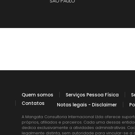
SÃO PAULO
Quem somos
Serviços Pessoa Física
S
Contatos
Notas legais - Disclaimer
Po
A Mangata Consultoria Internacional Ltda oferece suport
próprios, afiliados e parceiros. Cada uma dessas entid
dedica exclusivamente a atividades administrativas. Ca
legalmente distinta, sem autoridade para vincular-se 