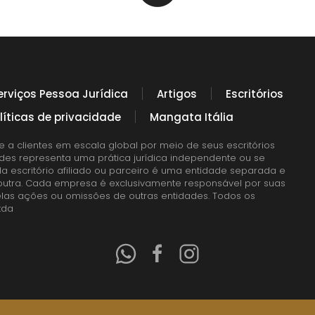
erviços Pessoa Jurídica
Artigos
Escritórios
líticas de privacidade
Mangata Itália
e a clientes em escala global por meio de seus escritórios
ades representa uma prática jurídica independente ou se
da escritório afiliado ou parceiro é uma entidade separada e
a outra. Cada empresa é exclusivamente responsável por suas
las ações ou omissões de outras entidades. Todos os
tda