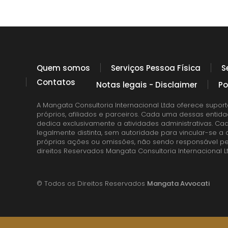
Quem somos
Serviços Pessoa Física
S
Contatos
Notas legais - Disclaimer
Po
A Mangata Consultoria Internacional Ltda oferece suport
próprios, afiliados e parceiros. Cada uma dessas entid
dedica exclusivamente a atividades administrativas. Ca
legalmente distinta, sem autoridade para vincular-se 
próprias ações ou omissões, não sendo responsável pe
direitos Reservados Mangata Consultoria Internacional L
© Todos os Direitos Reservados
Mangata Avvocati