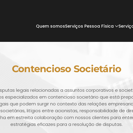
Quem somos
Serviços Pessoa Física
Serviç
Contencioso Societário
isputas legais relacionadas a assuntos corporativos e soci
especializados em contencioso societário que está prep
gais que podem surgir no contexto das relações empresaria
ocietárias, litígios entre acionistas, responsabilidade de d
balha em estreita colaboração com nossos clientes para ent
estratégias eficazes para a resolução de disputas.