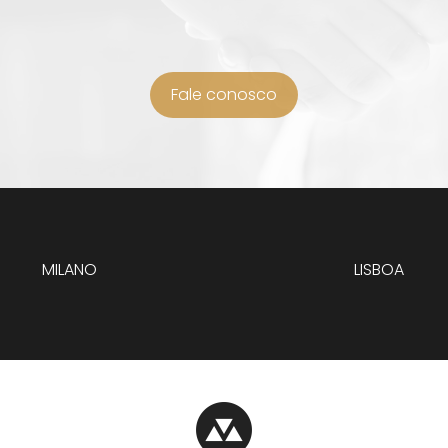
Fale conosco
MILANO
LISBOA