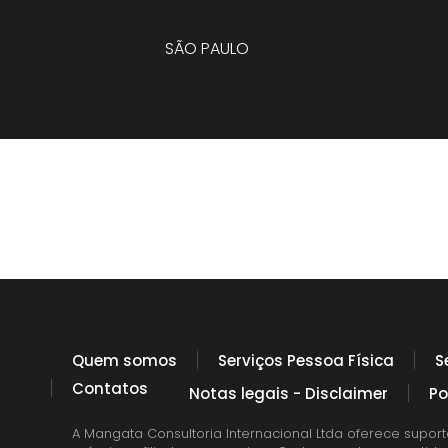
SÃO PAULO
Quem somos
Serviços Pessoa Física
S
Contatos
Notas legais - Disclaimer
Po
A Mangata Consultoria Internacional Ltda oferece suport