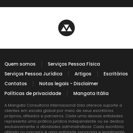
Quem somos
Serviços Pessoa Física
Serviços Pessoa Jurídica
Artigos
Escritórios
Contatos
Notas legais - Disclaimer
Políticas de privacidade
Mangata Itália
A Mangata Consultoria Internacional Ltda oferece suporte a
clientes em escala global por meio de seus escritórios
próprios, afiliados e parceiros. Cada uma dessas entidades
representa uma prática jurídica independente ou se dedica
exclusivamente a atividades administrativas. Cada escritório
afiliado ou parceiro é uma entidade separada e legalmente